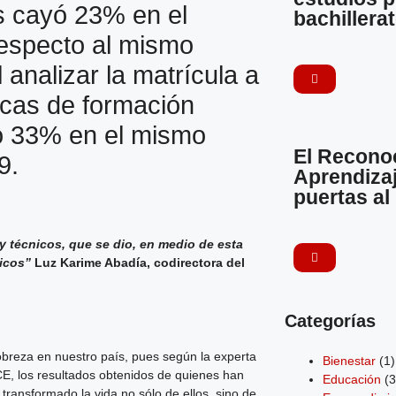
s cayó 23% en el
bachillera
especto al mismo
 analizar la matrícula a
licas de formación
ió 33% en el mismo
El Recono
9.
Aprendizaj
puertas al
 técnicos, que se dio, en medio de esta
icos”
Luz Karime Abadía, codirectora del
Categorías
pobreza en nuestro país, pues según la experta
Bienestar
(1)
CE, los resultados obtenidos de quienes han
Educación
(3
transformado la vida no sólo de ellos, sino de