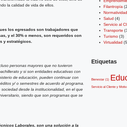
Emprendimie
do la calidad de vida de ellos.
Filantropía
(2
Normativida
Salud
(4)
Servicio al C
pues los egresados son trabajadores que
Transporte
(
sas, y el 30% o menos, son requeridos con
Turismo
(3)
es y estratégicos.
Virtualidad
(5
Etiquetas
incluso personas mayores que no tuvieron
achillerato y si son entidades educativas con
Edu
nisterio de educación, pueden continuar con
Bienestar
(1)
réditos y/ o semestres de acuerdo al programa.
Servicio al Cliente y Moti
ciedad desde la institucionalidad, en el que
niversitario, siendo que son programas que se
cnicos Laborales, son una solución a la