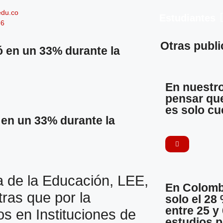
edu.co
Estudiantes
76
Otras publ
 en un 33% durante la
En nuestr
pensar que
es solo cu
 en un 33% durante la
 de la Educación, LEE,
En Colomb
tras que por la
solo el 28
entre 25 y
s en Instituciones de
estudios p