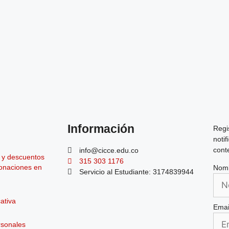
Información
Regi
noti
cont
info@cicce.edu.co
s y descuentos
315 303 1176
donaciones en
Nom
Servicio al Estudiante: 3174839944
ativa
Emai
rsonales