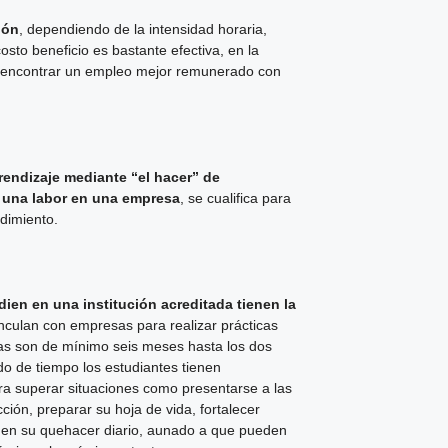
ión
, dependiendo de la intensidad horaria,
sto beneficio es bastante efectiva, en la
e y encontrar un empleo mejor remunerado con
rendizaje mediante “el hacer” de
 una labor en una empresa
, se cualifica para
dimiento.
ien en una institución acreditada tienen la
inculan con empresas para realizar prácticas
as son de mínimo seis meses hasta los dos
o de tiempo los estudiantes tienen
ara superar situaciones como presentarse a las
ción, preparar su hoja de vida, fortalecer
 en su quehacer diario, aunado a que pueden