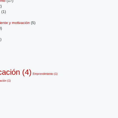
nto
(17)
)
d
(1)
liente y motivación
(5)
3)
)
cación
(4)
Emprendimiento
(1)
vación
(1)