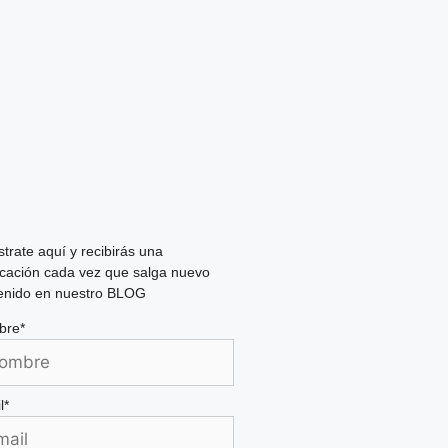
strate aquí y recibirás una
ficación cada vez que salga nuevo
enido en nuestro BLOG
bre*
l*