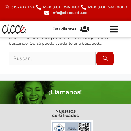
315-303 1176
PBX (601) 794 1800
PBX (601) 540 0000
info@cicce.edu.co
No se ha encontrado nada
Estudiantes
Parece que no hemos podido encontrar lo que estás
buscando. Quizá pueda ayudarte una búsqueda.
¡Llámanos!
Nuestros
certificados