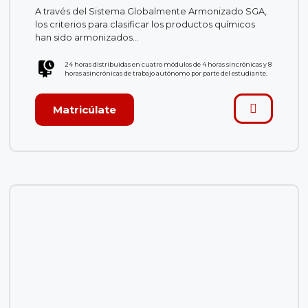
A través del Sistema Globalmente Armonizado SGA,
los criterios para clasificar los productos químicos
han sido armonizados…
24 horas distribuidas en cuatro módulos de 4 horas sincrónicas y 8
horas asincrónicas de trabajo autónomo por parte del estudiante.
Matricúlate