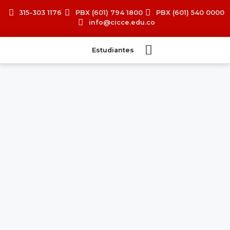
315-303 1176
PBX (601) 794 1800
PBX (601) 540 0000
info@cicce.edu.co
Estudiantes