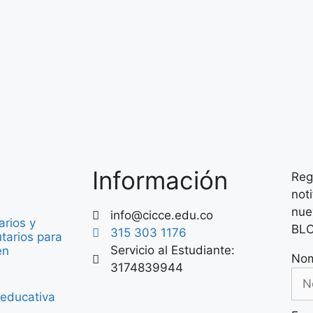
Información
Reg
not
nue
info@cicce.edu.co
arios y
BL
315 303 1176
tarios para
Servicio al Estudiante:
en
No
3174839944
 educativa