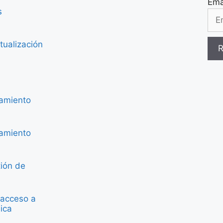
Ema
s
tualización
namiento
namiento
ión de
 acceso a
ica