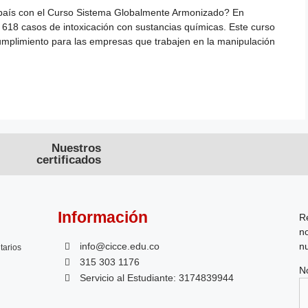
l país con el Curso Sistema Globalmente Armonizado? En
 618 casos de intoxicación con sustancias químicas. Este curso
umplimiento para las empresas que trabajen en la manipulación
Nuestros
certificados
Información
Re
no
n
info@cicce.edu.co
tarios
315 303 1176
N
Servicio al Estudiante: 3174839944